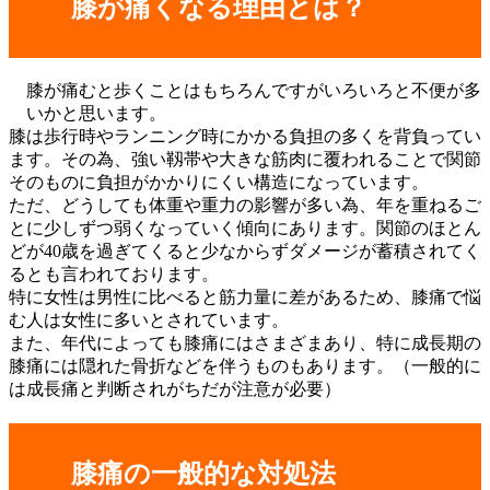
膝が痛くなる理由とは？
膝が痛むと歩くことはもちろんですがいろいろと不便が多
いかと思います。
膝は歩行時やランニング時にかかる負担の多くを背負ってい
ます。その為、強い靱帯や大きな筋肉に覆われることで関節
そのものに負担がかかりにくい構造になっています。
ただ、どうしても体重や重力の影響が多い為、年を重ねるご
とに少しずつ弱くなっていく傾向にあります。関節のほとん
どが40歳を過ぎてくると少なからずダメージが蓄積されてく
るとも言われております。
特に女性は男性に比べると筋力量に差があるため、膝痛で悩
む人は女性に多いとされています。
また、年代によっても膝痛にはさまざまあり、特に成長期の
膝痛には隠れた骨折などを伴うものもあります。（一般的に
は成長痛と判断されがちだが注意が必要）
膝痛の一般的な対処法