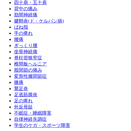
四十肩・五十肩
背中の痛み
肋間神経痛
腱鞘炎(ド・ケルバン病)
ばね指
手の痺れ
腰痛
ぎっくり腰
坐骨神経痛
脊柱管狭窄症
椎間板ヘルニア
股関節の痛み
変形性膝関節症
膝痛
鵞足炎
足底筋膜炎
足の痺れ
外反母趾
不眠症・睡眠障害
自律神経失調症
学生のケガ・スポーツ障害