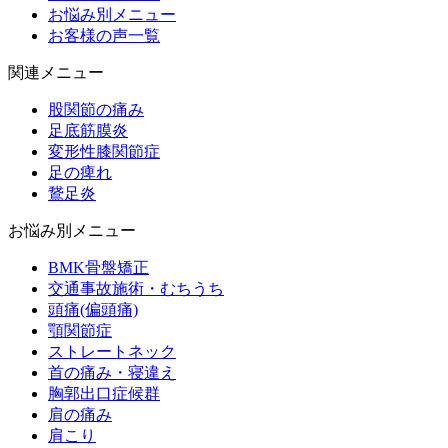
お悩み別メニュー
お客様の声一覧
関連メニュー
股関節の痛み
足底筋膜炎
変形性膝関節症
足の痺れ
鵞足炎
お悩み別メニュー
BMK骨盤矯正
交通事故施術・むちうち
頭痛(偏頭痛)
顎関節症
ストレートネック
首の痛み・寝違え
胸郭出口症候群
肩の痛み
肩こり