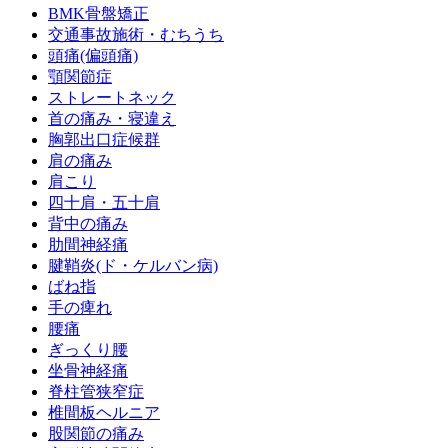
BMK骨盤矯正
交通事故施術・むちうち
頭痛(偏頭痛)
顎関節症
ストレートネック
首の痛み・寝違え
胸郭出口症候群
肩の痛み
肩こり
四十肩・五十肩
背中の痛み
肋間神経痛
腱鞘炎(ド・ケルバン病)
ばね指
手の痺れ
腰痛
ぎっくり腰
坐骨神経痛
脊柱管狭窄症
椎間板ヘルニア
股関節の痛み