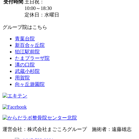
受付時間
土日祝：
10:00～18:30
定休日：水曜日
グループ院はこちら
青葉台院
新百合ヶ丘院
狛江駅前院
たまプラーザ院
溝の口院
武蔵小杉院
用賀院
向ヶ丘遊園院
運営会社：株式会社まごころグループ 施術者：遠藤雄志