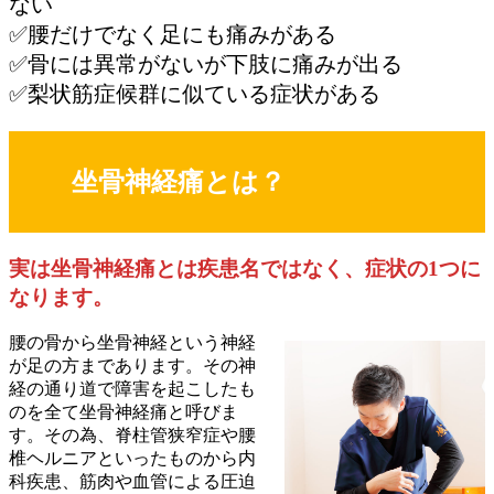
ない
✅腰だけでなく足にも痛みがある
✅骨には異常がないが下肢に痛みが出る
✅梨状筋症候群に似ている症状がある
坐骨神経痛とは？
実は坐骨神経痛とは疾患名ではなく、症状の1つに
なります。
腰の骨から坐骨神経という神経
が足の方まであります。その神
経の通り道で障害を起こしたも
のを全て坐骨神経痛と呼びま
す。その為、脊柱管狭窄症や腰
椎ヘルニアといったものから内
科疾患、筋肉や血管による圧迫