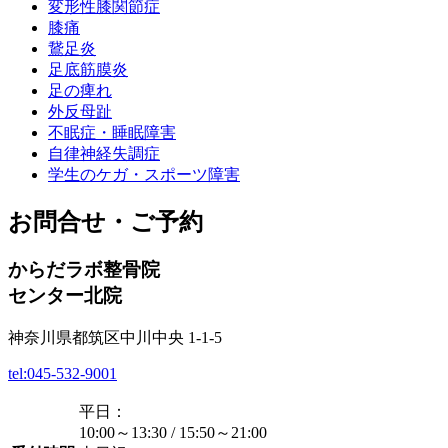
変形性膝関節症
膝痛
鵞足炎
足底筋膜炎
足の痺れ
外反母趾
不眠症・睡眠障害
自律神経失調症
学生のケガ・スポーツ障害
お問合せ・ご予約
からだラボ整骨院
センター北院
神奈川県都筑区中川中央 1-1-5
tel:045-532-9001
平日：
10:00～13:30 / 15:50～21:00